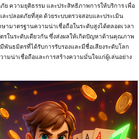
 ความยุติธรรม และประสิทธิภาพการให้บริการ เพื่อ
่สุดและปลอดภัยที่สุด ด้วยระบบตรวจสอบและประเมิน
รักษามาตรฐานความน่าเชื่อถือในระดับสูงได้ตลอดเวลา
รในระดับเดียวกัน ซึ่งส่งผลให้เกิดปัญหาด้านคุณภาพ
พันธมิตรที่ได้รับการรับรองและมีชื่อเสียงระดับโลก
วามน่าเชื่อถือและการสร้างความมั่นใจแก่ผู้เล่นอย่าง