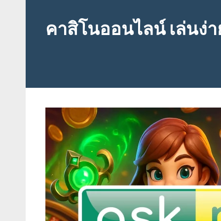
Skip
to
คาสิโนออนไลน์ เล่นง่าย
content