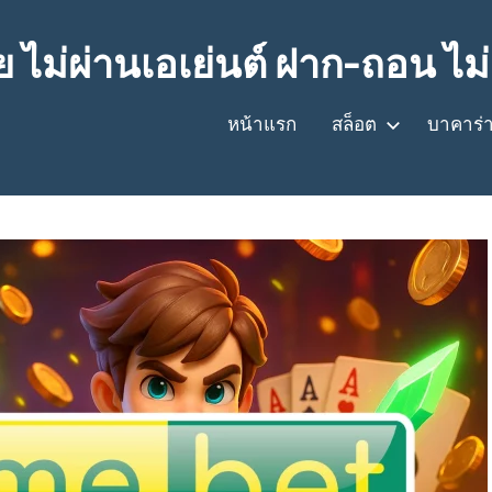
 ไม่ผ่านเอเย่นต์ ฝาก-ถอน ไม่ม
หน้าแรก
สล็อต
บาคาร่