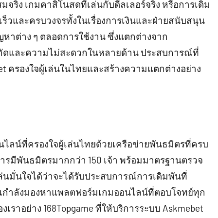
จริง เกมคาสิโนสดที่เล่นกับดีลเลอร์จริง หรือการเดิม
ดเร็วและครบวงจรทั้งในเรื่องการเงินและฝ่ายสนับสนุน
ับปัญหาต่าง ๆ ตลอดการใช้งาน ซึ่งแตกต่างจาก
จำกัดและความไม่สะดวกในหลายด้าน ประสบการณ์ที่
ebet ครองใจผู้เล่นในไทยและสร้างความแตกต่างอย่าง
ลน์ที่ครองใจผู้เล่นไทยด้วยเครือข่ายพันธมิตรที่ครบ
ารมีพันธมิตรมากกว่า 150 เจ้า พร้อมมาตรฐานตรวจ
่นมั่นใจได้ว่าจะได้รับประสบการณ์การเดิมพันที่
กคุณกำลังมองหาแพลตฟอร์มเกมออนไลน์ที่ตอบโจทย์ทุก
เราอย่าง 168Topgame ที่ให้บริการระบบ Askmebet