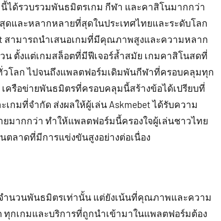
มนี้ได้รวบรวมพันธมิตรเกม กีฬา และคาสิโนมากกว่า
ใหญ่ที่สุดและหลากหลายที่สุดในประเทศไทยและระดับโลก
et สามารถนำเสนอเกมที่มีคุณภาพสูงและความหลาก
วน ตั้งแต่เกมสล็อตที่มีฟีเจอร์ล้ำสมัย เกมคาสิโนสดที่
่วโลก ไปจนถึงแพลตฟอร์มเดิมพันกีฬาที่ครอบคลุมทุก
ครือข่ายพันธมิตรที่ครอบคลุมนี้สร้างข้อได้เปรียบที่
เกมที่จำกัด ส่งผลให้ผู้เล่น Askmebet ได้รับความ
ลายมากกว่า ทำให้แพลตฟอร์มนี้ครองใจผู้เล่นชาวไทย
ลาดที่มีการแข่งขันสูงอย่างต่อเนื่อง
่จำนวนพันธมิตรเท่านั้น แต่ยังเน้นที่คุณภาพและความ
งวด ทุกเกมและบริการที่ถูกนำเข้ามาในแพลตฟอร์มต้อง