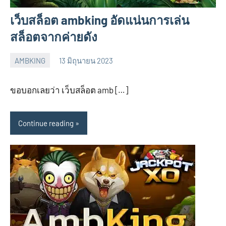
เว็บสล็อต ambking อัดแน่นการเล่น
สล็อตจากค่ายดัง
AMBKING
13 มิถุนายน 2023
taewsy
ขอบอกเลยว่า เว็บสล็อต amb […]
Continue reading