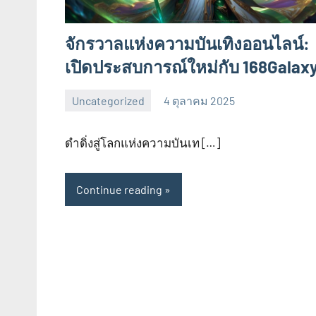
จักรวาลแห่งความบันเทิงออนไลน์:
เปิดประสบการณ์ใหม่กับ 168Galax
Uncategorized
4 ตุลาคม 2025
taewsy
ดำดิ่งสู่โลกแห่งความบันเท […]
Continue reading